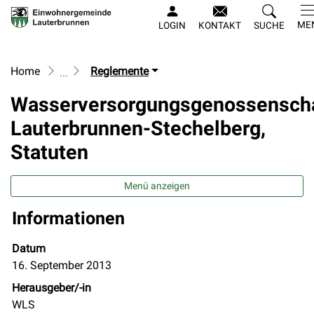
Lauterbrunnen
ME
LOGIN
KONTAKT
SUCHE
zur Startseite
Direkt zur Hauptnavigation
Direkt zum Inhalt
Direkt zur Suche
Direkt zum Stichwortverzeichnis
Home
Reglemente
Wasserversorgungsgenossensch
Lauterbrunnen-Stechelberg,
Statuten
Menü anzeigen
Informationen
Zugehörige Objekte
Datum
16. September 2013
Herausgeber/-in
WLS