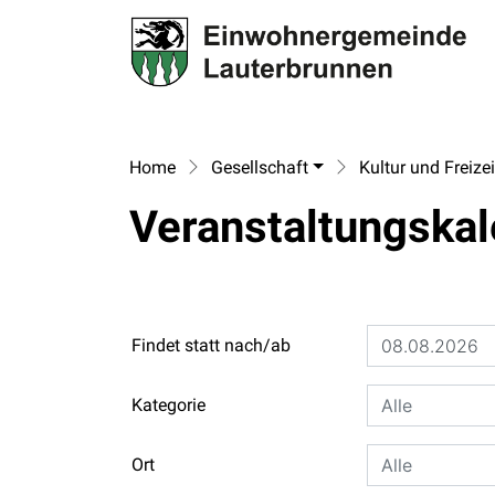
La
zur Startseite
Direkt zur Hauptnavigation
Direkt zum Inhalt
Direkt zur Suche
Direkt zum Stichwortverzeichnis
Home
Gesellschaft
Kultur und Freizei
Veranstaltungska
Findet statt nach/ab
Kategorie
Ort