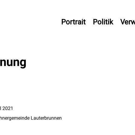
uterbrunnen
Portrait
Politik
Verw
dnung
il 2021
hnergemeinde Lauterbrunnen