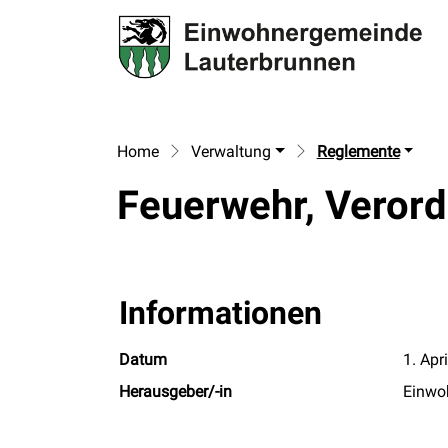
La
zur Startseite
Direkt zur Hauptnavigation
Direkt zum Inhalt
Direkt zur Suche
Direkt zum Stichwortverzeichnis
Home
Verwaltung
Reglemente
Feuerwehr, Veror
Informationen
Zugehörige Objekte
Datum
1. Apr
Herausgeber/-in
Einwo