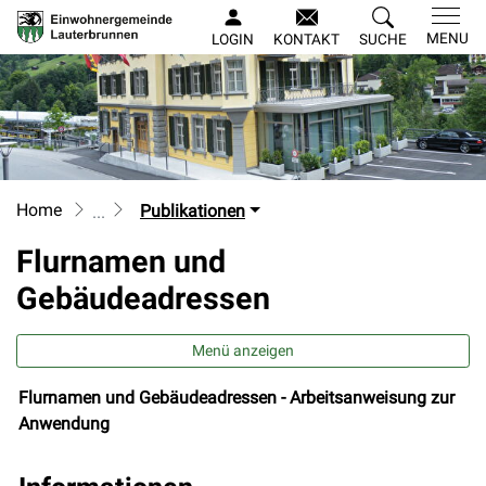
Lauterbrunnen
MENU
LOGIN
KONTAKT
SUCHE
zur Startseite
Direkt zur Hauptnavigation
Direkt zum Inhalt
Direkt zur Suche
Direkt zum Stichwortverzeichnis
Home
Publikationen
Flurnamen und
Gebäudeadressen
Menü anzeigen
Flurnamen und Gebäudeadressen - Arbeitsanweisung zur
Zugehörige Objekte
Anwendung