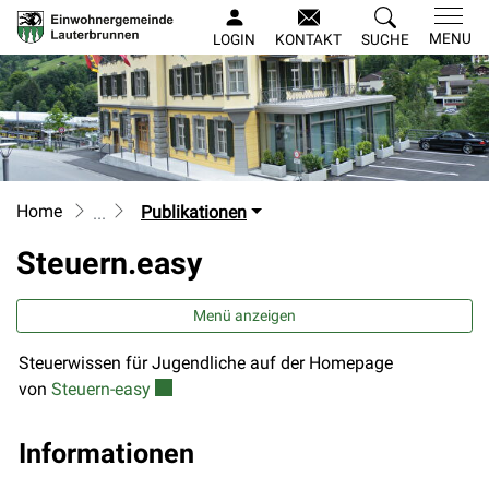
Lauterbrunnen
MENU
LOGIN
KONTAKT
SUCHE
zur Startseite
Direkt zur Hauptnavigation
Direkt zum Inhalt
Direkt zur Suche
Direkt zum Stichwortverzeichnis
Home
Publikationen
Steuern.easy
Menü anzeigen
Steuerwissen für Jugendliche auf der Homepage
Zugehörige Objekte
Externer Link wird in einem neuen Fenster ge
von
Steuern-easy
Informationen