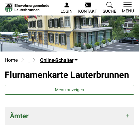
Lauterbrunnen
MENU
LOGIN
KONTAKT
SUCHE
zur Startseite
Direkt zur Hauptnavigation
Direkt zum Inhalt
Direkt zur Suche
Direkt zum Stichwortverzeichnis
Home
Online-Schalter
Flurnamenkarte Lauterbrunnen
Menü anzeigen
Zugehörige Objekte
Ämter