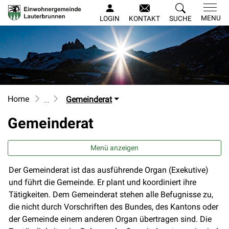
Lauterbrunnen
MENU
LOGIN
KONTAKT
SUCHE
zur Startseite
Direkt zur Hauptnavigation
Direkt zum Inhalt
Direkt zur Suche
Direkt zum Stichwortverzeichnis
Home
Gemeinderat
Gemeinderat
Menü anzeigen
Der Gemeinderat ist das ausführende Organ (Exekutive)
und führt die Gemeinde. Er plant und koordiniert ihre
Tätigkeiten. Dem Gemeinderat stehen alle Befugnisse zu,
die nicht durch Vorschriften des Bundes, des Kantons oder
der Gemeinde einem anderen Organ übertragen sind. Die