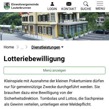
Lauterbrunnen
MENU
LOGIN
KONTAKT
SUCHE
zur Startseite
Direkt zur Hauptnavigation
Direkt zum Inhalt
Direkt zur Suche
Direkt zum Stichwortverzeichnis
Home
Dienstleistungen
Lotteriebewilligung
Menü anzeigen
Kleinspiele mit Ausnahme der kleinen Pokerturniere dürfen
nur für gemeinnützige Zwecke durchgeführt werden. Sie
brauchen dazu eine Bewilligung von der
Sicherheitsdirektion. Tombolas und Lottos, die Sachpreise
als Gewinn verteilen, unterliegen einer Meldepflicht.