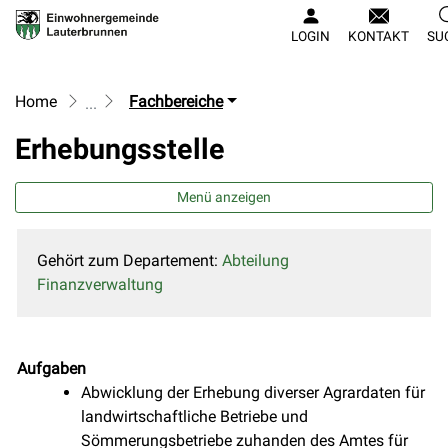
Lauterbrunnen
LOGIN
KONTAKT
SU
zur Startseite
Direkt zur Hauptnavigation
Direkt zum Inhalt
Direkt zur Suche
Direkt zum Stichwortverzeichnis
Home
Fachbereiche
Erhebungsstelle
Menü anzeigen
Gehört zum Departement:
Abteilung
Finanzverwaltung
Aufgaben
Abwicklung der Erhebung diverser Agrardaten für
landwirtschaftliche Betriebe und
Sömmerungsbetriebe zuhanden des Amtes für